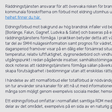
Räddningstjänsten ansvarar för att övervaka risken för bran
kommunala föreskrifterna om förbud mot eldning utomhus ut
helhet finner du här.
Eldningsförbud mot bakgrund av hög brandrisk infaller v
(Borlänge, Falun, Gagnef, Ludvika & Säter) och baseras på
räddningstjänstens förmåga. I praktiken betyder detta att v
tar del av SMHI nulägesinformation samt prognos för vädret, 
dagarsperiod framöver visar på en dålig eller försämrad situa
temperatur, relativ luftfuktighet, dygnsnederbörd och vind
utgångspunkt i redan pågående insatser, samhällsstörninga
dock noteras att räddningstjänstens förmåga sällan påverka
skapa förutsägbarhet i bedömningar utan att enskildas rätt
I händelse av att normalförbud eller totalförbud är nödvä
sin tur använder sina kanaler för att nå ut med informatione
många som möjligt genom exempelvis sociala medier, hemsid
Ett eldningsförbud omfattar i normalfallet samtliga RDM me
delar av det området, exempelvis på en sida av en naturlig 