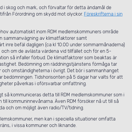
d i skog och mark, och förvaltar för detta ändamål de
ifrån Förordning om skydd mot olyckor.
Föreskrifterna i sin
id behov automatiskt inom RDM medlemskommuners område
 en sammanvägning av klimatfaktorer samt
årt inre befäl dagligen (ca kl 10.00 under sommarmånaderna)
och om de avlästa värdena vid tillfället och för en 5-
tion så infaller förbud. De klimatfaktorer som beaktas är
hastighet. Bedömning om räddningstjänstens förmåga tar
r och omständigheterna i övrigt. Det bör i sammanhanget
r bedömningen. Tidshorisonten på 5 dagar har valts för att
igheter påverkas i oförsvarbar omfattning.
ndigt så kommuniceras detta till RDM medlemskommuner som i
n till kommuninnevånarna. Även RDM försöker nå ut till så
a och om möjligt även radio/TV/tidning.
dlemskommuner, men kan i speciella situationer omfatta
gräns, i vissa kommuner och liknande.