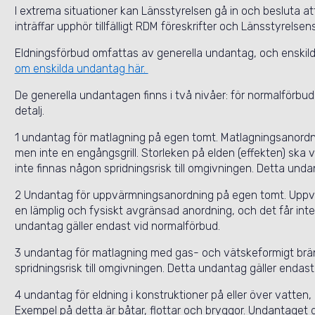
I extrema situationer kan Länsstyrelsen gå in och besluta a
inträffar upphör tillfälligt RDM föreskrifter och Länsstyrelsens 
Eldningsförbud omfattas av generella undantag, och enskilda
om enskilda undantag här.
De generella undantagen finns i två nivåer: för normalförbud
detalj.
1 undantag för matlagning på egen tomt. Matlagningsanordning
men inte en engångsgrill. Storleken på elden (effekten) ska
inte finnas någon spridningsrisk till omgivningen. Detta und
2 Undantag för uppvärmningsanordning på egen tomt. Uppvä
en lämplig och fysiskt avgränsad anordning, och det får inte 
undantag gäller endast vid normalförbud.
3 undantag för matlagning med gas- och vätskeformigt bräns
spridningsrisk till omgivningen. Detta undantag gäller endast
4 undantag för eldning i konstruktioner på eller över vatten,
Exempel på detta är båtar, flottar och bryggor. Undantaget 