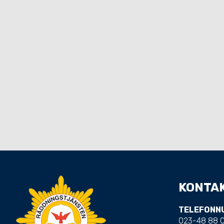
KONTAK
TELEFONN
023-48 88 