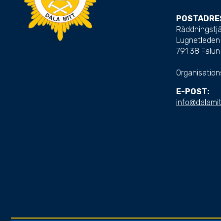
POSTADRE
Räddningstjä
Lugnetleden
791 38 Falun
Organisatio
E-POST:
info@dalamit