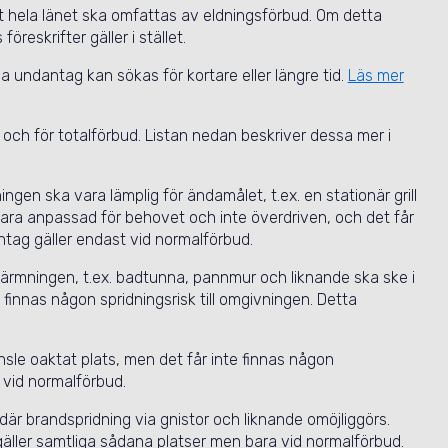
tt hela länet ska omfattas av eldningsförbud. Om detta
föreskrifter gäller i stället.
 undantag kan sökas för kortare eller längre tid.
Läs mer
 och för totalförbud. Listan nedan beskriver dessa mer i
en ska vara lämplig för ändamålet, t.ex. en stationär grill
 vara anpassad för behovet och inte överdriven, och det får
antag gäller endast vid normalförbud.
rmningen, t.ex. badtunna, pannmur och liknande ska ske i
finnas någon spridningsrisk till omgivningen. Detta
le oaktat plats, men det får inte finnas någon
 vid normalförbud.
 där brandspridning via gnistor och liknande omöjliggörs.
gäller samtliga sådana platser men bara vid normalförbud.