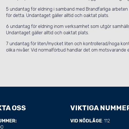
5 undantag för eldning i samband med Brandfarliga arbeten o
för detta. Undantaget gäller alltid och oaktat plats.
6 undantag för eldning inom verksamhet som utgör samhällsv
Undantaget gäller alltid och oaktat plats.
7 undantag för liten/mycket liten och kontrollerad/noga kont
olika nivåer. Vid normalförbud handlar det om motsvarande 
TA OSS
VIKTIGA NUMME
UMMER:
VID NÖDLÄGE
: 112
00