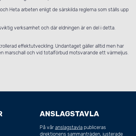
ch Heta arbeten enligt de särskilda reglerna som ställs upp
iktig verksamhet och där eldningen är en del i detta.
rollerad effektutveckling. Undantaget gäller alltid men har
en marschall och vid totalförbud motsvarande ett värmeljus.
R
ANSLAGSTAVLA
På vår
anslagstavla
publiceras
direktionens sammanträden, justerade