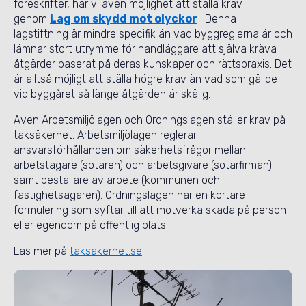
föreskrifter, har vi även möjlighet att ställa krav
genom
Lag om skydd mot olyckor
. Denna
lagstiftning är mindre specifik än vad byggreglerna är och
lämnar stort utrymme för handläggare att själva kräva
åtgärder baserat på deras kunskaper och rättspraxis. Det
är alltså möjligt att ställa högre krav än vad som gällde
vid byggåret så länge åtgärden är skälig.
Även Arbetsmiljölagen och Ordningslagen ställer krav på
taksäkerhet. Arbetsmiljölagen reglerar
ansvarsförhållanden om säkerhetsfrågor mellan
arbetstagare (sotaren) och arbetsgivare (sotarfirman)
samt beställare av arbete (kommunen och
fastighetsägaren). Ordningslagen har en kortare
formulering som syftar till att motverka skada på person
eller egendom på offentlig plats.
Läs mer på
taksakerhet.se