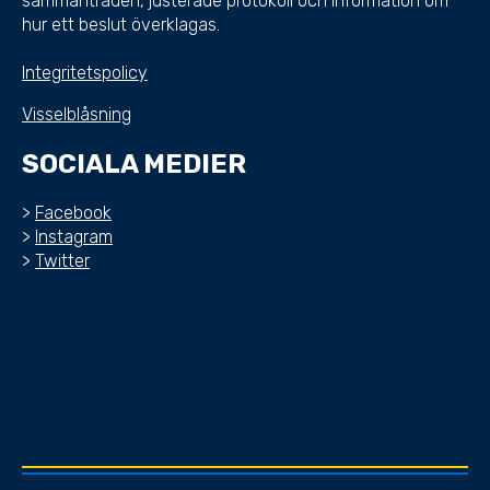
sammanträden, justerade protokoll och information om
hur ett beslut överklagas.
Integritetspolicy
Visselblåsning
SOCIALA MEDIER
>
Facebook
>
Instagram
>
Twitter